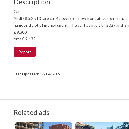
Description
Car
Audi s8 5.2 v10 rare car 4 new tyres new front air suspension, a
name and alot of money spent. The car has m.o.t till 2027 and is i
£ 8,300
circa € 9,432
Report
Last Updated: 16-04-2026
Related ads