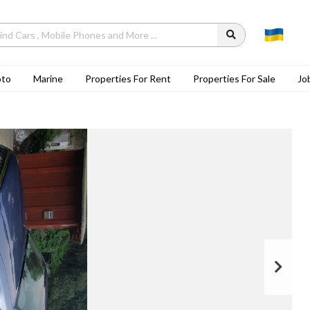
to
Marine
Properties For Rent
Properties For Sale
Jo