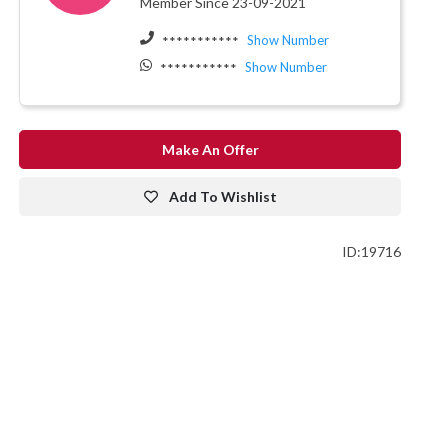
Member Since 23-09-2021
Show Number
***********
Show Number
***********
Make An Offer
Add To Wishlist
ID:19716