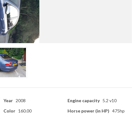
Year
2008
Engine capacity
5.2 v10
Color
160.00
Horse power (in HP)
475hp