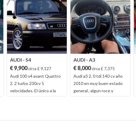
AUDI - S4
AUDI - A3
€ 9,900
€ 8,000
circa £ 9,127
circa £ 7,375
Audi 100 s4 avant Quattro
Audi a3 2. 0 tdi 140 cv año
2. 2 turbo 230cv 5
2010 en muy buen estado
velocidades. El único a la
general , algun roce y
venta en España y de los
desgaste de uso , motor
pocos en Europa. Los
revisado y con sus
kilómetros son reales ha
mantenimientos al día,
estado muchos años en un
neumaticos prácticamente
garaje. Está de baja
nuevos equipo de sonido
temporal se puede dar de
bose con subwofer todo de