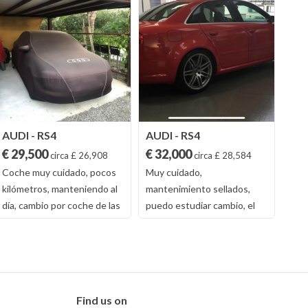
AUDI - RS4
AUDI - RS4
AUD
€ 29,500
€ 32,000
€ 4
circa £ 26,908
circa £ 28,584
Coche muy cuidado, pocos
Muy cuidado,
Esta
kilómetros, manteniendo al
mantenimiento sellados,
vent
día, cambio por coche de las
puedo estudiar cambio, el
a la
mismas características, se
vender es por o cambiar es
echi
estudia cambio. Color Rojo
por gusto de cambios de
acei
modelos. Color Rojo
no e
depo
pape
Find us on
Colo