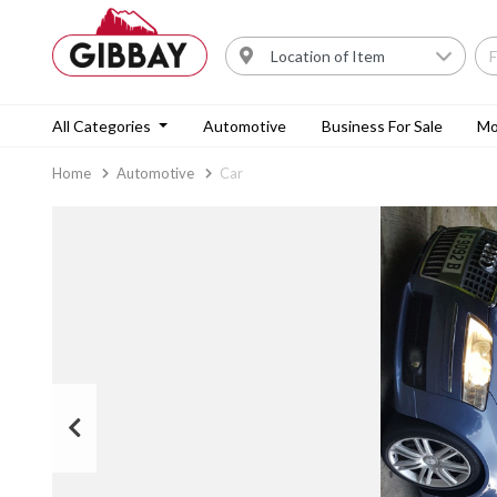
All Categories
Automotive
Business For Sale
Mo
Home
Automotive
Car