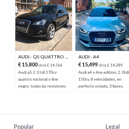
AUDI - Q5 QUATTRO 170CV
AUDI - A4
€ 15,800
€ 15,499
09
circa £ 14,566
circa £ 14,289
Audi q5 2. 0 tdi 170cv
Audi a4 s-line edition, 2. 0tdi
tory
quattro nacional s-line
150cv, 8 velocidades, en
negro. todas las revisiones
perfecto estado, 3 llaves,
al día. km certificados.
libro mantenimiento al dia,
neumaticos con 5. 000km
único propietario, coche
coche en perfecto estado.
alemán! tiene muchísimos
bola remolque recién puesta
extras, coche en pintura
sin uso. todo homologado.
original, no tiene ninguna
Popular
Legal
muchos extras: faros de
pieza pintada!!! unico en