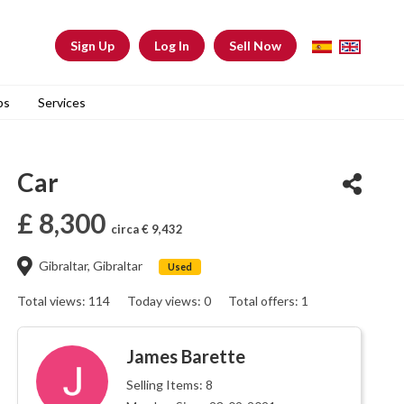
Sign Up
Log In
Sell Now
bs
Services
Car
£ 8,300
circa € 9,432
Gibraltar, Gibraltar
Used
Total views: 114
Today views: 0
Total offers: 1
James Barette
Selling Items: 8